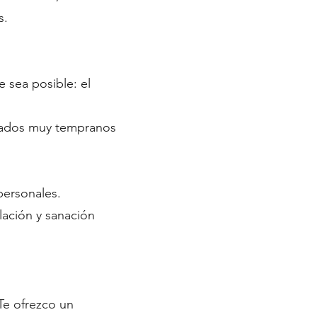
s.
 sea posible: el
stados muy tempranos
personales.
lación y sanación
Te ofrezco un