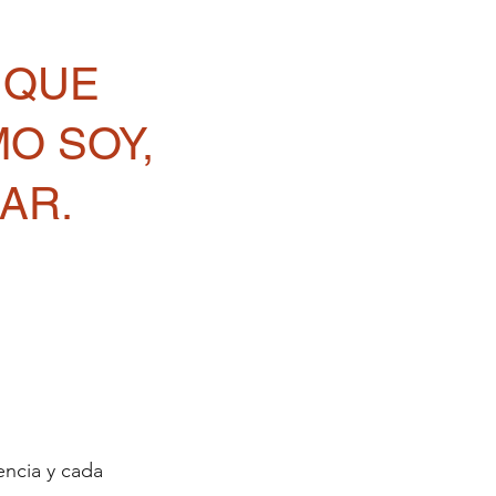
 QUE
O SOY,
AR.
encia y cada